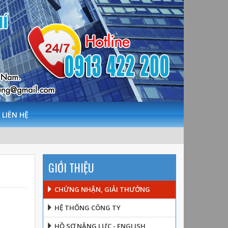
LIÊN HỆ
GIỚI THIỆU
CHỨNG NHẬN, GIẢI THƯỞNG
HỆ THỐNG CÔNG TY
HỒ SƠ NĂNG LỰC - ENGLISH