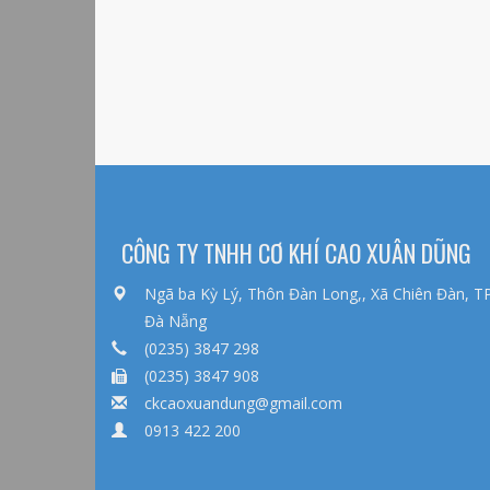
CÔNG TY TNHH CƠ KHÍ CAO XUÂN DŨNG
Ngã ba Kỳ Lý, Thôn Đàn Long,, Xã Chiên Đàn, T
Đà Nẵng
(0235) 3847 298
(0235) 3847 908
ckcaoxuandung@gmail.com
0913 422 200