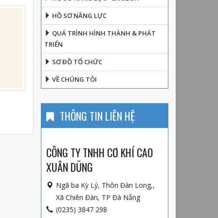
HỒ SƠ NĂNG LỰC
QUÁ TRÌNH HÌNH THÀNH & PHÁT
TRIỂN
SƠ ĐỒ TỔ CHỨC
VỀ CHÚNG TÔI
THÔNG TIN LIÊN HỆ
CÔNG TY TNHH CƠ KHÍ CAO
XUÂN DŨNG
Ngã ba Kỳ Lý, Thôn Đàn Long,,
Xã Chiên Đàn, TP Đà Nẵng
(0235) 3847 298