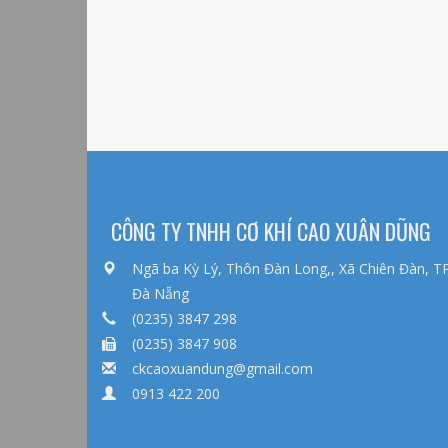
CÔNG TY TNHH CƠ KHÍ CAO XUÂN DŨNG
Ngã ba Kỳ Lý, Thôn Đàn Long,, Xã Chiên Đàn, T
Đà Nẵng
(0235) 3847 298
(0235) 3847 908
ckcaoxuandung@gmail.com
0913 422 200