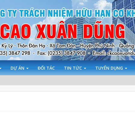
DỰ ÁN
ĐỐI TÁC
TIN TỨC
TUYỂN DỤNG