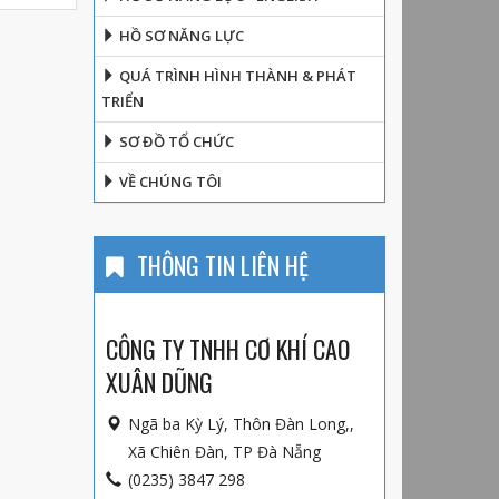
HỒ SƠ NĂNG LỰC
QUÁ TRÌNH HÌNH THÀNH & PHÁT
TRIỂN
SƠ ĐỒ TỔ CHỨC
VỀ CHÚNG TÔI
THÔNG TIN LIÊN HỆ
CÔNG TY TNHH CƠ KHÍ CAO
XUÂN DŨNG
Ngã ba Kỳ Lý, Thôn Đàn Long,,
Xã Chiên Đàn, TP Đà Nẵng
(0235) 3847 298