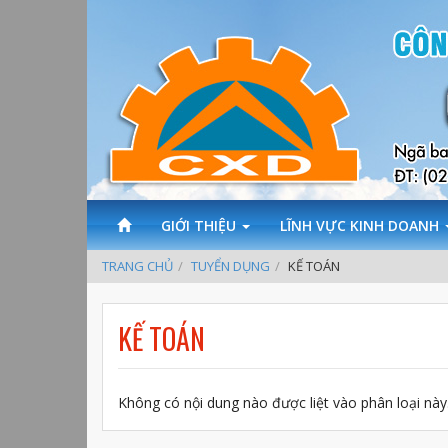
Nhảy
đến
nội
dung
GIỚI THIỆU
LĨNH VỰC KINH DOANH
BẠN
TRANG CHỦ
TUYỂN DỤNG
KẾ TOÁN
ĐANG
KẾ TOÁN
Ở
ĐÂY
Không có nội dung nào được liệt vào phân loại này