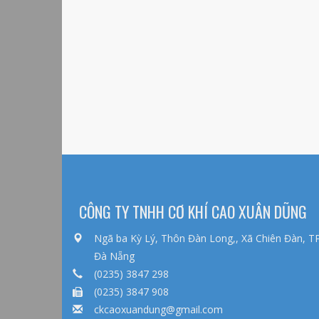
CÔNG TY TNHH CƠ KHÍ CAO XUÂN DŨNG
Ngã ba Kỳ Lý, Thôn Đàn Long,, Xã Chiên Đàn, T
Đà Nẵng
(0235) 3847 298
(0235) 3847 908
ckcaoxuandung@gmail.com