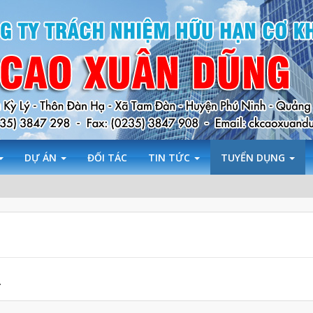
DỰ ÁN
ĐỐI TÁC
TIN TỨC
TUYỂN DỤNG
.