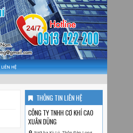
LIÊN HỆ
THÔNG TIN LIÊN HỆ
CÔNG TY TNHH CƠ KHÍ CAO
XUÂN DŨNG
Ngã ba Kỳ Lý, Thôn Đàn Long,,